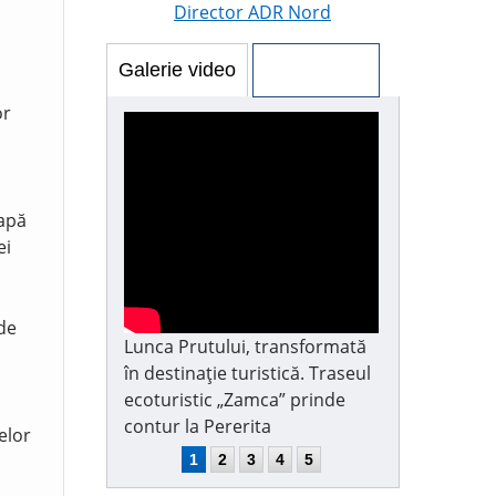
Director ADR Nord
Galerie video
Galerie foto
or
 apă
ei
 de
Lunca Prutului, transformată
în destinație turistică. Traseul
ecoturistic „Zamca” prinde
contur la Pererita
elor
1
2
3
4
5