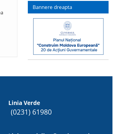
Bannere dreapta
ea
Linia Verde
(0231) 61980