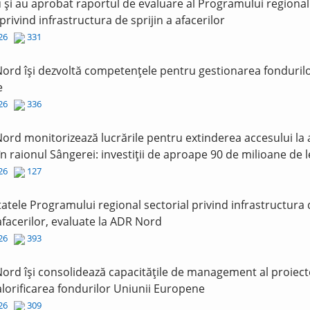
și au aprobat raportul de evaluare al Programului regional
 privind infrastructura de sprijin a afacerilor
026
331
ord își dezvoltă competențele pentru gestionarea fonduril
e
026
336
ord monitorizează lucrările pentru extinderea accesului la
în raionul Sângerei: investiții de aproape 90 de milioane de l
026
127
tatele Programului regional sectorial privind infrastructura
 afacerilor, evaluate la ADR Nord
026
393
ord își consolidează capacitățile de management al proiect
lorificarea fondurilor Uniunii Europene
026
309