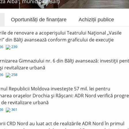
rza Albă”, municipiul Bălți
Oportunități de finanțare
Achiziții publice
rile de renovare a acoperișului Teatrului Național „Vasile
i” din Bălți avansează conform graficului de execuție
026
239
nizarea Gimnaziului nr. 6 din Bălți avansează: investiții pen
și revitalizare urbană
026
258
nul Republicii Moldova investește 57 mil. lei pentru
area orașelor Drochia și Râșcani: ADR Nord verifică progre
r de revitalizare urbană
026
361
ii CRD Nord au luat act de realizările ADR Nord în primul