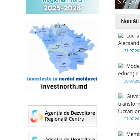
S.A. „Ba
Noutăți
Lucră
Alecsandr
31.07.2
Moder
educație 
30.07.2
Guver
transform
lucrărilo
27.07.2
Membr