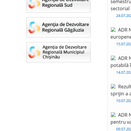
semestru 
sectorial
24.07.2
ADR N
europen
15.07.2
ADR N
potabilă 
14.07.2
Rezul
sprijin a
10.07.2
ADR N
pentru va
09.07.2