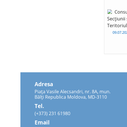
Consu
Secțiunii
Teritoriu
09.07.2
Adresa
Piața Vasile Alecsandri, nr. 8A, mun.
Bălți Republica Moldova, MD-3110
Tel.
(+373) 231 61980
Email